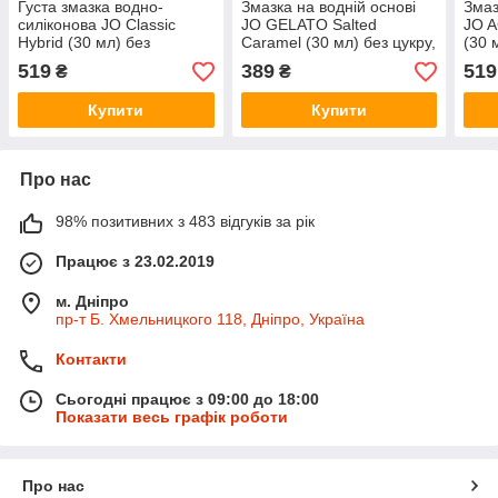
Густа змазка водно-
Змазка на водній основі
Змаз
силіконова JO Classic
JO GELATO Salted
JO 
Hybrid (30 мл) без
Caramel (30 мл) без цукру,
(30 
парабенів, гліцерину та
парабенів та
глік
519
389
519
₴
₴
олій
пропіленгліколю
Купити
Купити
Про нас
98% позитивних з 483 відгуків за рік
Працює з 23.02.2019
м. Дніпро
пр-т Б. Хмельницкого 118, Дніпро, Україна
Контакти
Сьогодні працює з 09:00 до 18:00
Показати весь графік роботи
Про нас