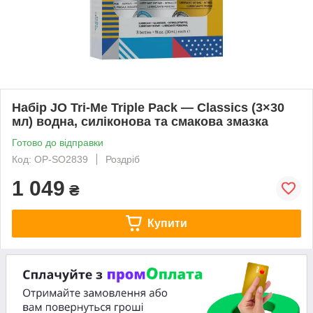
Набір JO Tri-Me Triple Pack — Classics (3×30
мл) водна, силіконова та смакова змазка
Готово до відправки
Код: OP-SO2839
Роздріб
1 049
₴
Купити