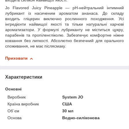
входить силікон найвищої якості.
Jo Flavored Juicy Pineapple — pH-нейтральний інтимний
лубрикант із насиченим ароматом ананаса. До складу
входить гліцерин виключно рослинного походження. Усі
інгредієнти найвищої якості та тільки натуральні харчові
ароматизатори. У формулі лубриканту не міститься цукру,
парабенів та пропіленгліколю. Забезпечує комфортне ніжне
ковзання без липкості. Абсолютно безпечний для орального
споживання, не має післясмаку.
Приховати
Характеристики
Основні
Виробник
System JO
Країна виробник
США
Об`єм
30 мл
Основа
Водно-силіконова