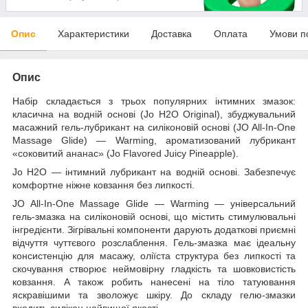
Опис
Характеристики
Доставка
Оплата
Умови п
Опис
Набір складається з трьох популярних інтимних змазок:
класична на водній основі (Jo H2O Original), збуджувальний
масажний гель-лубрикант на силіконовій основі (JO All-In-One
Massage Glide) — Warming, ароматизований лубрикант
«соковитий ананас» (Jo Flavored Juicy Pineapple).
Jo H2O — інтимний лубрикант на водній основі. Забезпечує
комфортне ніжне ковзання без липкості.
JO All-In-One Massage Glide — Warming — універсальний
гель-змазка на силіконовій основі, що містить стимулювальні
інгредієнти. Зігрівальні компоненти дарують додаткові приємні
відчуття чуттєвого розслаблення. Гель-змазка має ідеальну
консистенцію для масажу, оліїста структура без липкості та
скочування створює неймовірну гладкість та шовковистість
ковзання. А також робить нанесені на тіло татуювання
яскравішими та зволожує шкіру. До складу гелю-змазки