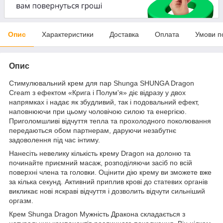
Опис
Характеристики
Доставка
Оплата
Умови п
Опис
Стимулювальний крем для пар Shunga SHUNGA Dragon
Cream з ефектом «Крига і Полум'я» діє відразу у двох
напрямках і надає як збудливий, так і подовальний ефект,
наповнюючи при цьому чоловічою силою та енергією.
Приголомшливі відчуття тепла та прохолодного поколювання
передаються обом партнерам, даруючи незабутнє
задоволення під час інтиму.
Нанесіть невелику кількість крему Dragon на долоню та
починайте приємний масаж, розподіляючи засіб по всій
поверхні члена та головки. Оцінити дію крему ви зможете вже
за кілька секунд. Активний приплив крові до статевих органів
викликає нові яскраві відчуття і дозволить відчути сильніший
оргазм.
Крем Shunga Dragon Мужність Дракона складається з