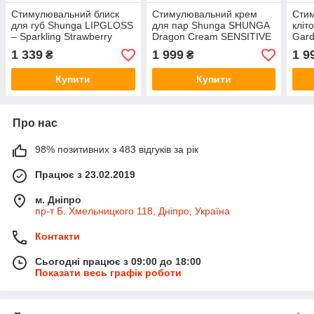
Стимулювальний блиск
Стимулювальний крем
Стим
для губ Shunga LIPGLOSS
для пар Shunga SHUNGA
кліт
– Sparkling Strawberry
Dragon Cream SENSITIVE
Gard
Wine (10 мл), ефект
(60 мл) ніжніший ефект
пок
1 339
1 999
1 9
₴
₴
поколювання
Купити
Купити
Про нас
98% позитивних з 483 відгуків за рік
Працює з 23.02.2019
м. Дніпро
пр-т Б. Хмельницкого 118, Дніпро, Україна
Контакти
Сьогодні працює з 09:00 до 18:00
Показати весь графік роботи