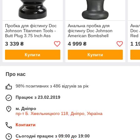
Пробка для фістингу Doc
Анальна пробка для
Анал
Johnson Titanmen Tools -
фістингу Doc Johnson
Doc 
Butt Plug 3.75 Inch Ass
American Bombshell
Red 
Servant, діаметр 9,4см
Destroyer Gun Metal,
макс
3 339
4 999
1 1
₴
₴
діаметр 10,7 см
Купити
Купити
Про нас
98% позитивних з 486 відгуків за рік
Працює з 23.02.2019
м. Дніпро
пр-т Б. Хмельницкого 118, Дніпро, Україна
Контакти
Сьогодні працює з 09:00 до 19:00