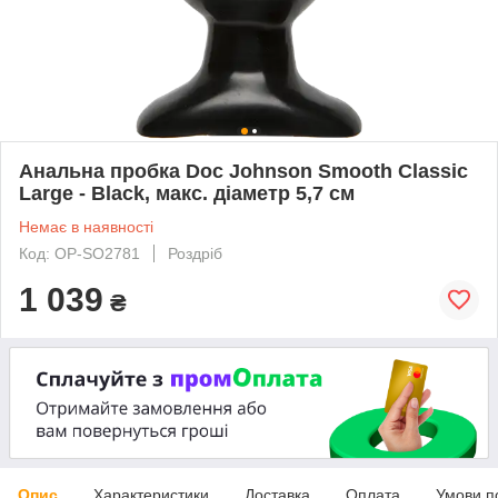
Анальна пробка Doc Johnson Smooth Classic
Large - Black, макс. діаметр 5,7 см
Немає в наявності
Код: OP-SO2781
Роздріб
1 039
₴
Опис
Характеристики
Доставка
Оплата
Умови п