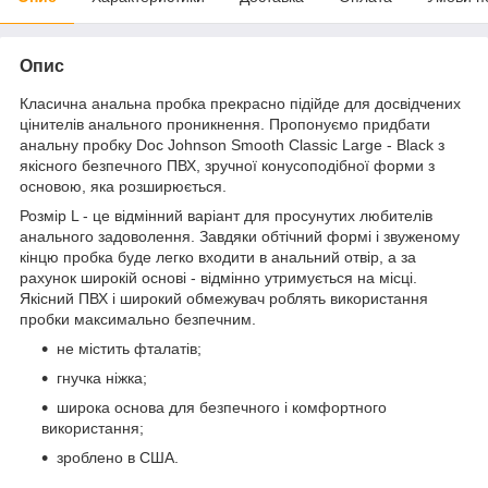
Опис
Класична анальна пробка прекрасно підійде для досвідчених
цінителів анального проникнення. Пропонуємо придбати
анальну пробку Doc Johnson Smooth Classic Large - Black з
якісного безпечного ПВХ, зручної конусоподібної форми з
основою, яка розширюється.
Розмір L - це відмінний варіант для просунутих любителів
анального задоволення. Завдяки обтічний формі і звуженому
кінцю пробка буде легко входити в анальний отвір, а за
рахунок широкій основі - відмінно утримується на місці.
Якісний ПВХ і широкий обмежувач роблять використання
пробки максимально безпечним.
не містить фталатів;
гнучка ніжка;
широка основа для безпечного і комфортного
використання;
зроблено в США.