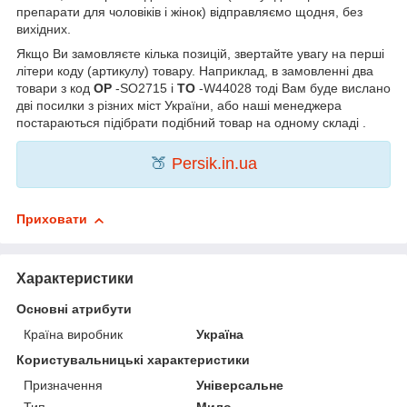
препарати для чоловіків і жінок) відправляємо щодня, без
вихідних.
Якщо Ви замовляєте кілька позицій, звертайте увагу на перші
літери коду (артикулу) товару. Наприклад, в замовленні два
товари з код
OP
-SO2715 і
TO
-W44028 тоді Вам буде вислано
дві посилки з різних міст України, або наші менеджера
постараються підібрати подібний товар на одному складі .
🍑
Persik.in.ua
Приховати
Характеристики
Основні атрибути
Країна виробник
Україна
Користувальницькі характеристики
Призначення
Універсальне