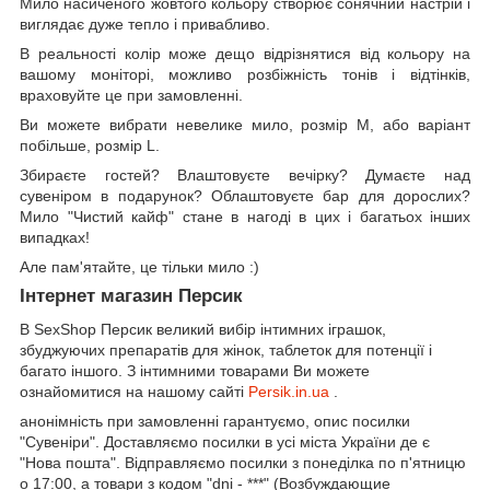
Мило насиченого жовтого кольору створює сонячний настрій і
виглядає дуже тепло і привабливо.
В реальності колір може дещо відрізнятися від кольору на
вашому моніторі, можливо розбіжність тонів і відтінків,
враховуйте це при замовленні.
Ви можете вибрати невелике мило, розмір М, або варіант
побільше, розмір L.
Збираєте гостей? Влаштовуєте вечірку? Думаєте над
сувеніром в подарунок? Облаштовуєте бар для дорослих?
Мило "Чистий кайф" стане в нагоді в цих і багатьох інших
випадках!
Але пам'ятайте, це тільки мило :)
Інтернет магазин Персик
В SexShop Персик великий вибір інтимних іграшок,
збуджуючих препаратів для жінок, таблеток для потенції і
багато іншого. З інтимними товарами Ви можете
ознайомитися на нашому сайті
Persik.in.ua
.
анонімність при замовленні гарантуємо, опис посилки
"Сувеніри". Доставляємо посилки в усі міста України де є
"Нова пошта". Відправляємо посилки з понеділка по п'ятницю
о 17:00, а товари з кодом "dni - ***" (Возбуждающие