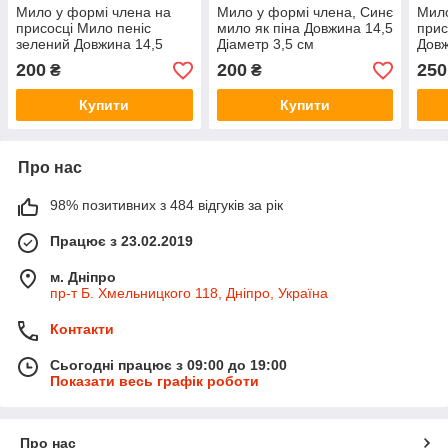
Мило у формі члена на
Мило у формі члена, Синє
Мило
присосці Мило пеніс
мило як піна Довжина 14,5
прис
зелений Довжина 14,5
Діаметр 3,5 см
Довж
Діаметр 3.5
200
200
250
₴
₴
Купити
Купити
Про нас
98% позитивних з 484 відгуків за рік
Працює з 23.02.2019
м. Дніпро
пр-т Б. Хмельницкого 118, Дніпро, Україна
Контакти
Сьогодні працює з 09:00 до 19:00
Показати весь графік роботи
Про нас