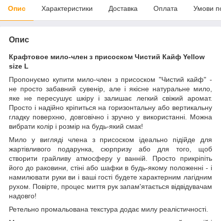
Опис
Характеристики
Доставка
Оплата
Умови п
Опис
Крафтовое мило-член з присоском Чистий Кайф Yellow
size L
Пропонуємо купити мило-член з присоском "Чистий кайф" -
не просто забавний сувенір, але і якісне натуральне мило,
яке не пересушує шкіру і залишає легкий свіжий аромат.
Просто і надійно кріпиться на горизонтальну або вертикальну
гладку поверхню, довговічно і зручно у використанні. Можна
вибрати колір і розмір на будь-який смак!
Мило у вигляді члена з присоском ідеально підійде для
жартівливого подарунка, сюрпризу або для того, щоб
створити грайливу атмосферу у ванній. Просто прикріпіть
його до раковини, стіні або шафки в будь-якому положенні - і
намилювати руки ви і ваші гості будете характерним лагідним
рухом. Повірте, процес миття рук запам'ятається відвідувачам
надовго!
Ретельно промальована текстура додає милу реалістичності.