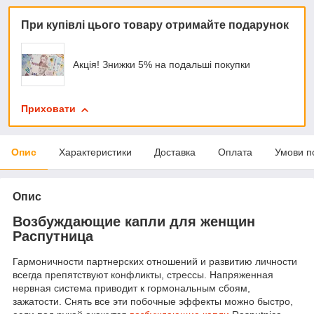
При купівлі цього товару отримайте подарунок
Акція! Знижки 5% на подальші покупки
Приховати
Опис
Характеристики
Доставка
Оплата
Умови п
Опис
Возбуждающие капли для женщин
Распутница
Гармоничности партнерских отношений и развитию личности
всегда препятствуют конфликты, стрессы. Напряженная
нервная система приводит к гормональным сбоям,
зажатости. Снять все эти побочные эффекты можно быстро,