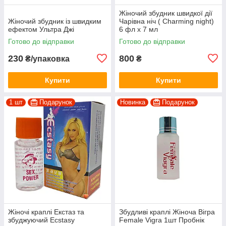
Жіночий збудник швидкої дії
Жіночий збудник із швидким
Чарівна ніч ( Charming night)
ефектом Ультра Джі
6 фл х 7 мл
Готово до відправки
Готово до відправки
230
800
₴/упаковка
₴
Купити
Купити
1 шт
Подарунок
Новинка
Подарунок
Жіночі краплі Екстаз та
Збудливі краплі Жіноча Вігра
збуджуючий Ecstasy
Female Vigra 1шт Пробнік