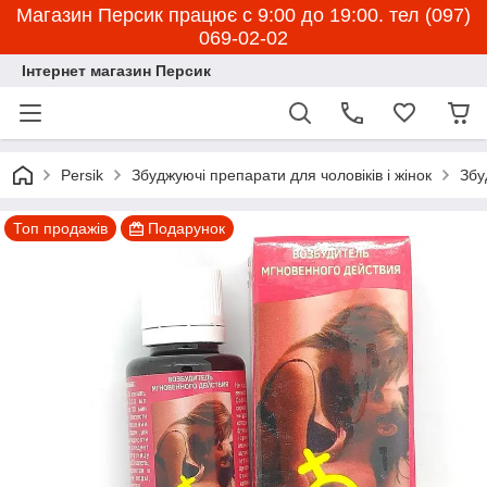
Магазин Персик працює с 9:00 до 19:00. тел (097)
069-02-02
Інтернет магазин Персик
Persik
Збуджуючі препарати для чоловіків і жінок
Збу
Топ продажів
Подарунок