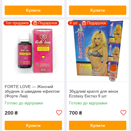
Купити
Купити
Топ продажів
Подарунок
9 шт
Подарунок
FORTE LOVE — Жіночий
збудник зі швидким ефектом
Збудливі краплі для жінок
(Форте Лав)
Ecstasy Екстаз 9 шт.
Готово до відправки
Готово до відправки
200
700
₴
₴
Купити
Купити