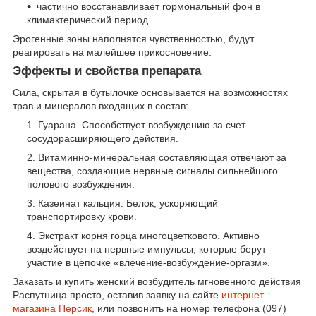
частично восстанавливает гормональный фон в
климактерический период.
Эрогенные зоны наполнятся чувственностью, будут
реагировать на малейшее прикосновение.
Эффекты и свойства препарата
Сила, скрытая в бутылочке основывается на возможностях
трав и минералов входящих в состав:
Гуарана. Способствует возбуждению за счет
сосудорасширяющего действия.
Витаминно-минеральная составляющая отвечают за
вещества, создающие нервные сигналы сильнейшого
полового возбуждения.
Казеинат кальция. Белок, ускоряющий
транспортировку крови.
Экстракт корня горца многоцветкового. Активно
воздействует на нервные импульсы, которые берут
участие в цепочке «влечение-возбуждение-оргазм».
Заказать и купить женский возбудитель мгновенного действия
Распутница просто, оставив заявку на сайте
интернет
магазина Персик
, или позвонить на номер телефона (097)