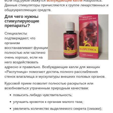
если под рукой окажутся
возбуждающие капли
Rasputnica.
Данные стимуляторы причисляются к группе лекарственных и
общеукрепляющих средств.
Для чего нужны
стимулирующие
препараты?
Специалисты
подтверждают, что
организм
восстанавливает функции
полностью или частично
очень хорошо, если на
него воздействовать
адресно и правильно. Возбуждающие капли для женщин
«Распутница» помогают достичь полного расслабления
стенок влагалища и мускулатуры внешних половых органов.
Курсовой прием позволит полностью раскрыться или
возобновиться утраченным природным качествам:
повысить либидо чувствительность;
улучшить кровоток к органам малого таза;
увеличить количество выделяемого секрета (смазки);