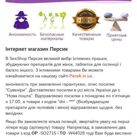
Інтернет магазин Персик
В SexShop Персик великий вибір інтимних іграшок,
збуджуючих препаратів для жінок, таблеток для потенції і
багато іншого. З інтимними товарами Ви можете
ознайомитися на нашому сайті
Persik.in.ua
.
анонімність при замовленні гарантуємо, опис посилки
"Сувеніри". Доставляємо посилки в усі міста України де є
"Нова пошта". Відправляємо посилки з понеділка по п'ятницю
о 17:00, а товари з кодом "dni - ***" (Возбуждающие
препарати для чоловіків і жінок) відправляємо щодня, без
вихідних.
Якщо Ви замовляєте кілька позицій, звертайте увагу на перші
літери коду (артикулу) товару. Наприклад, в замовленні два
товари з код
OP
-SO2715 і
TO
-W44028 тоді Вам буде вислано