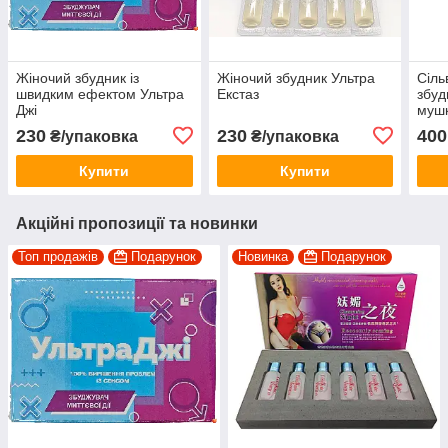
Жіночий збудник із
Жіночий збудник Ультра
Сіль
швидким ефектом Ультра
Екстаз
збуд
Джі
мушк
Silv
230
230
400
₴/упаковка
₴/упаковка
Купити
Купити
Акційні пропозиції та новинки
Топ продажів
Подарунок
Новинка
Подарунок