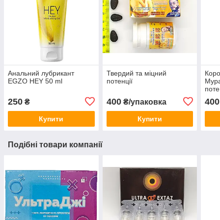
Анальний лубрикант
Твердий та міцний
Коро
EGZO HEY 50 ml
потенції
Мура
поте
табл
250
400
400
₴
₴/упаковка
Купити
Купити
Подібні товари компанії