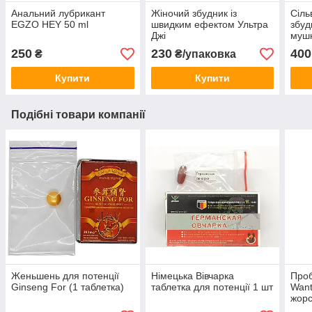
Анальний лубрикант
Жіночий збудник із
Сіль
EGZO HEY 50 ml
швидким ефектом Ультра
збуд
Джі
мушк
Silv
250
230
400
₴
₴/упаковка
Купити
Купити
Подібні товари компанії
Женьшень для потенції
Німецька Вівчарка
Проб
Ginseng For (1 таблетка)
таблетка для потенції 1 шт
Want
жорс