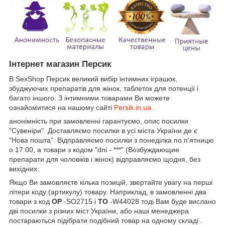
Інтернет магазин Персик
В SexShop Персик великий вибір інтимних іграшок,
збуджуючих препаратів для жінок, таблеток для потенції і
багато іншого. З інтимними товарами Ви можете
ознайомитися на нашому сайті
Persik.in.ua
.
анонімність при замовленні гарантуємо, опис посилки
"Сувеніри". Доставляємо посилки в усі міста України де є
"Нова пошта". Відправляємо посилки з понеділка по п'ятницю
о 17:00, а товари з кодом "dni - ***" (Возбуждающие
препарати для чоловіків і жінок) відправляємо щодня, без
вихідних.
Якщо Ви замовляєте кілька позицій, звертайте увагу на перші
літери коду (артикулу) товару. Наприклад, в замовленні два
товари з код
OP
-SO2715 і
TO
-W44028 тоді Вам буде вислано
дві посилки з різних міст України, або наші менеджера
постараються підібрати подібний товар на одному складі .