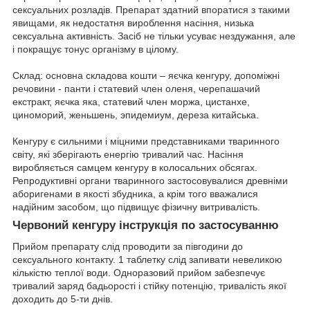
сексуальних розладів. Препарат здатний впоратися з такими
явищами, як недостатня вироблення насіння, низька
сексуальна активність. Засіб не тільки усуває нездужання, але
і покращує тонус організму в цілому.
Склад: основна складова кошти – яєчка кенгуру, допоміжні
речовини - панти і статевий член оленя, черепашачий
екстракт, яєчка яка, статевий член моржа, цистанхе,
циноморий, женьшень, эпидемиум, дереза китайська.
Кенгуру є сильними і міцними представниками тваринного
світу, які зберігають енергію тривалий час. Насіння
виробляється самцем кенгуру в колосальних обсягах.
Репродуктивні органи тваринного застосовувалися древніми
аборигенами в якості збудника, а крім того вважалися
надійним засобом, що підвищує фізичну витривалість.
Червоний кенгуру інструкція по застосуванню
Прийом препарату слід проводити за півгодини до
сексуального контакту. 1 таблетку слід запивати невеликою
кількістю теплої води. Одноразовий прийом забезпечує
тривалий заряд бадьорості і стійку потенцію, тривалість якої
доходить до 5-ти днів.