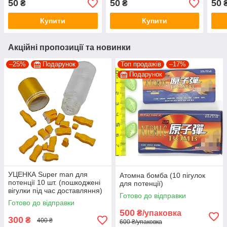
50
50
50
₴
₴
Купити
Купити
Акційні пропозиції та новинки
–25%
Подарунок
Топ продажів
–17%
Подарунок
УЦЕНКА Super man для
Атомна бомба (10 пігулок
потенції 10 шт. (пошкоджені
для потенції)
вігулки під час доставляння)
Готово до відправки
Готово до відправки
500
₴/упаковка
300
₴
400 ₴
600 ₴/упаковка