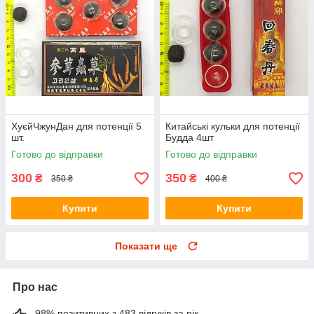
ХуєйЧжунДан для потенції 5
Китайські кульки для потенції
шт.
Будда 4шт
Готово до відправки
Готово до відправки
300
350
₴
₴
350 ₴
400 ₴
Купити
Купити
Показати ще
Про нас
98% позитивних з 483 відгуків за рік