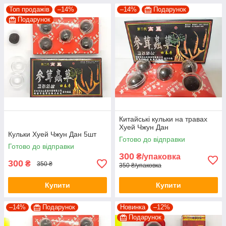
Топ продажів
–14%
–14%
Подарунок
Подарунок
Китайські кульки на травах
Хуей Чжун Дан
Кульки Хуей Чжун Дан 5шт
Готово до відправки
Готово до відправки
300
₴/упаковка
300
₴
350 ₴
350 ₴/упаковка
Купити
Купити
–14%
Подарунок
Новинка
–12%
Подарунок