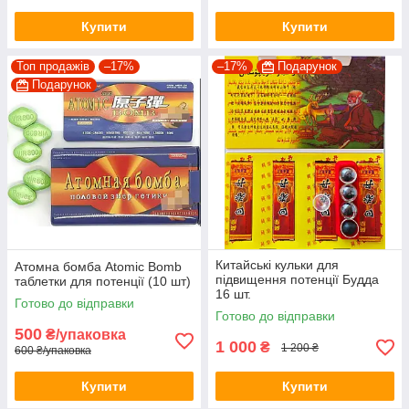
Купити
Купити
Топ продажів
–17%
–17%
Подарунок
Подарунок
Китайські кульки для
Атомна бомба Atomic Bomb
підвищення потенції Будда
таблетки для потенції (10 шт)
16 шт.
Готово до відправки
Готово до відправки
500
₴/упаковка
1 000
₴
1 200 ₴
600 ₴/упаковка
Купити
Купити