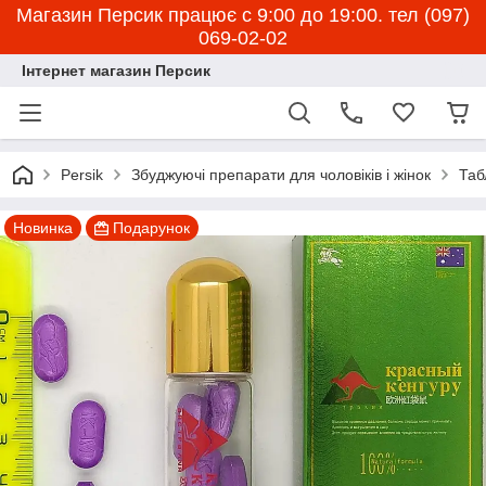
Магазин Персик працює с 9:00 до 19:00. тел (097)
069-02-02
Інтернет магазин Персик
Persik
Збуджуючі препарати для чоловіків і жінок
Таб
Новинка
Подарунок